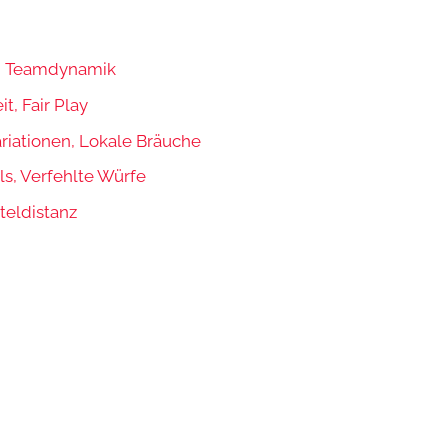
ng, Teamdynamik
t, Fair Play
ariationen, Lokale Bräuche
ls, Verfehlte Würfe
teldistanz