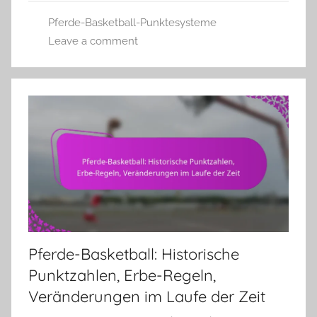
Pferde-Basketball-Punktesysteme
Leave a comment
Pferde-Basketball: Historische
Punktzahlen, Erbe-Regeln,
Veränderungen im Laufe der Zeit