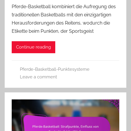
Pferde-Basketball kombiniert die Aufregung des
traditionellen Basketballs mit den einzigartigen
Herausforderungen des Reitens, wodurch die
Etikette beim Punkten, der Sportsgeist
Continue reading
Pferde-Basketball-Punktesysteme
Leave a comment