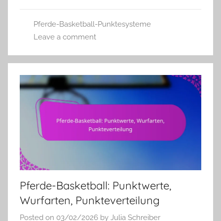
Pferde-Basketball-Punktesysteme
Leave a comment
Pferde-Basketball: Punktwerte,
Wurfarten, Punkteverteilung
Posted on
03/02/2026
by
Julia Schreiber