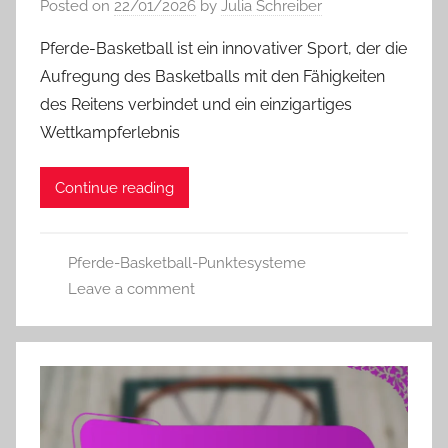
Posted on
22/01/2026
by
Julia Schreiber
Pferde-Basketball ist ein innovativer Sport, der die
Aufregung des Basketballs mit den Fähigkeiten
des Reitens verbindet und ein einzigartiges
Wettkampferlebnis
Continue reading
Pferde-Basketball-Punktesysteme
Leave a comment