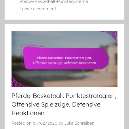
Pferde-Basketball-Punktesysteme
Leave a comment
Pferde-Basketball: Punktestrategien,
Offensive Spielzüge, Defensive
Reaktionen
Posted on
04/02/2026
by
Julia Schreiber