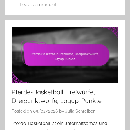
Leave a comment
Pferde-Basketball: Freiwürfe,
Dreipunktwürfe, Layup-Punkte
Posted on
09/02/2026
by
Julia Schreiber
Pferde-Basketball ist ein unterhaltsames und