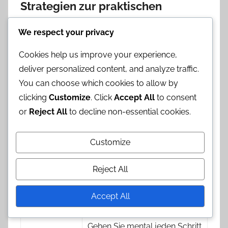
Strategien zur praktischen
Anwendung von
We respect your privacy
Visualisierungstechniken
Cookies help us improve your experience,
Visualisierungstechniken können die Leistung
deliver personalized content, and analyze traffic.
erheblich verbessern, indem sie es den Spielern
You can choose which cookies to allow by
ermöglichen, ihre Aktionen mental einzuüben.
clicking
Customize
. Click
Accept All
to consent
Diese Praxis hilft Athleten, einen mentalen Plan für
or
Reject All
to decline non-essential cookies.
den Erfolg während der Spiele zu erstellen.
Customize
Technik
Beschreibung
Visualisieren Sie erfolgreiche
Reject All
Positive
Spielzüge und positive
Bilder
Ergebnisse, um
Accept All
Selbstvertrauen aufzubauen.
Gehen Sie mental jeden Schritt