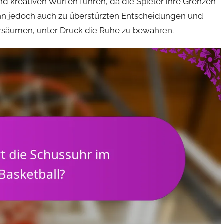
 kreativen Würfen führen, da die Spieler ihre Grenzen
ann jedoch auch zu überstürzten Entscheidungen und
rsäumen, unter Druck die Ruhe zu bewahren.