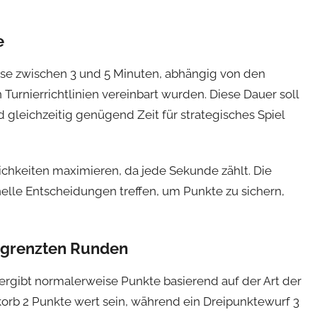
e
ise zwischen 3 und 5 Minuten, abhängig von den
Turnierrichtlinien vereinbart wurden. Diese Dauer soll
gleichzeitig genügend Zeit für strategisches Spiel
ichkeiten maximieren, da jede Sekunde zählt. Die
elle Entscheidungen treffen, um Punkte zu sichern,
egrenzten Runden
ergibt normalerweise Punkte basierend auf der Art der
korb 2 Punkte wert sein, während ein Dreipunktewurf 3