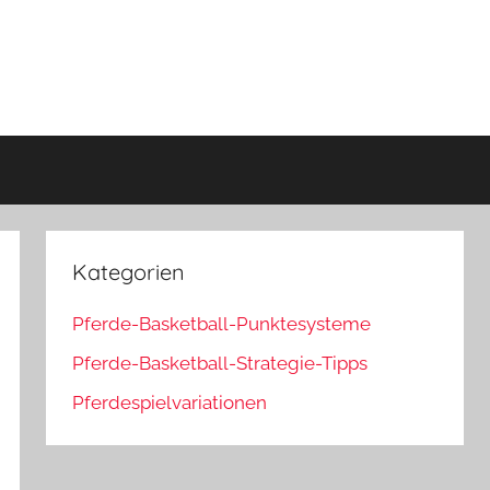
Kategorien
Pferde-Basketball-Punktesysteme
Pferde-Basketball-Strategie-Tipps
Pferdespielvariationen