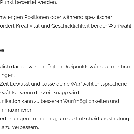
1 Punkt bewertet werden.
hwierigen Positionen oder während spezifischer
fördert Kreativität und Geschicklichkeit bei der Wurfwahl
te
 dich darauf, wenn möglich Dreipunktewürfe zu machen,
ingen.
n Zeit bewusst und passe deine Wurfwahl entsprechend
 wählst, wenn die Zeit knapp wird.
nikation kann zu besseren Wurfmöglichkeiten und
en maximieren.
 Bedingungen im Training, um die Entscheidungsfindung
s zu verbessern.